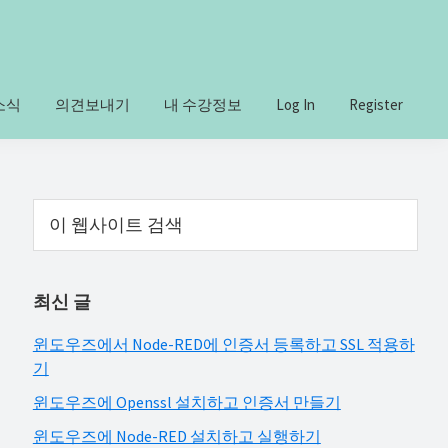
소식
의견보내기
내 수강정보
Log In
Register
Primary
이
웹
Sidebar
사
이
최신 글
트
검
윈도우즈에서 Node-RED에 인증서 등록하고 SSL 적용하
색
기
윈도우즈에 Openssl 설치하고 인증서 만들기
윈도우즈에 Node-RED 설치하고 실행하기