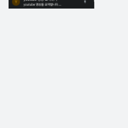
해
결
하
셔
요!