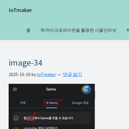
Skip
Skip
Skip
Skip
IoTmaker
to
to
to
to
사
primary
main
primary
footer
물
navigation
content
sidebar
홈
책:마이크로파이썬을 활용한 사물인터넷
인
터
넷
에
image-34
대
2025-10-10
by
IoTmaker
댓글 달기
한
모
든
것
여
기
서