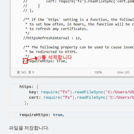
  https: 
{
      key: 
require
(
"fs"
)
.
readFileSync
(
'C:/Users/U
      cert: 
require
(
"fs"
)
.
readFileSync
(
'C:/Users/
}
,
  requireHttps: 
true
,
파일을 저장합니다.