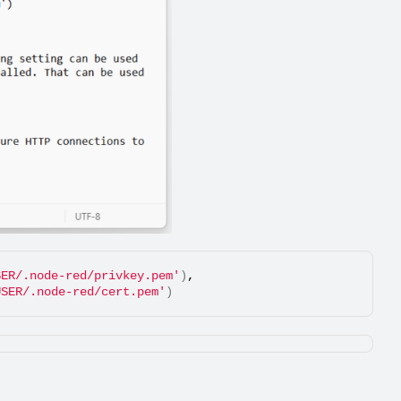
SER/.node-red/privkey.pem'
)
,
USER/.node-red/cert.pem'
)