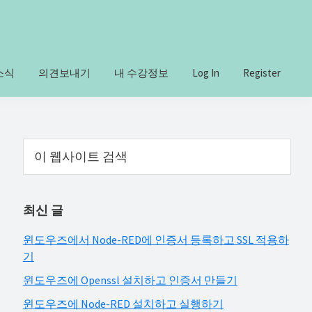
소식
의견보내기
내 수강정보
Log In
Register
Primary
이
웹
Sidebar
사
이
최신 글
트
검
윈도우즈에서 Node-RED에 인증서 등록하고 SSL 적용하
색
기
윈도우즈에 Openssl 설치하고 인증서 만들기
윈도우즈에 Node-RED 설치하고 실행하기