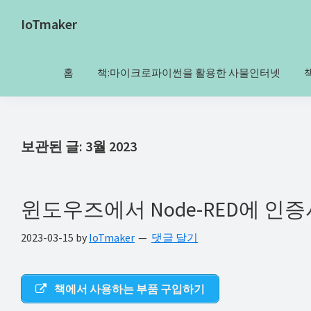
Skip
Skip
Skip
Skip
IoTmaker
to
to
to
to
사
primary
main
primary
footer
물
navigation
content
sidebar
홈
책:마이크로파이썬을 활용한 사물인터넷
인
터
넷
에
보관된 글: 3월 2023
대
한
모
윈도우즈에서 Node-RED에 인증
든
2023-03-15
by
IoTmaker
댓글 달기
것
여
기
책에서 사용하는 부품 구입하기
서