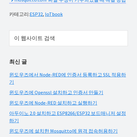
카테고리:
ESP32
,
IoTbook
Primary
이
웹
Sidebar
사
이
최신 글
트
검
윈도우즈에서 Node-RED에 인증서 등록하고 SSL 적용하
색
기
윈도우즈에 Openssl 설치하고 인증서 만들기
윈도우즈에 Node-RED 설치하고 실행하기
아두이노 2.0 설치하고 ESP8266/ESP32 보드매니저 설정
하기
윈도우즈에 설치한 Mosquitto에 원격 접속허용하기