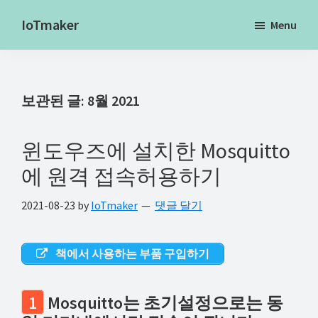
Skip
Skip
Skip
IoTmaker
Menu
to
to
to
사
main
primary
footer
물
content
sidebar
인
보관된 글: 8월 2021
터
넷
에
윈도우즈에 설치한 Mosquitto
대
에 원격 접속허용하기
한
2021-08-23
by
IoTmaker
댓글 달기
모
든
것
책에서 사용하는 부품 구입하기
여
기
1
Mosquitto는 초기설정으로는 동
서