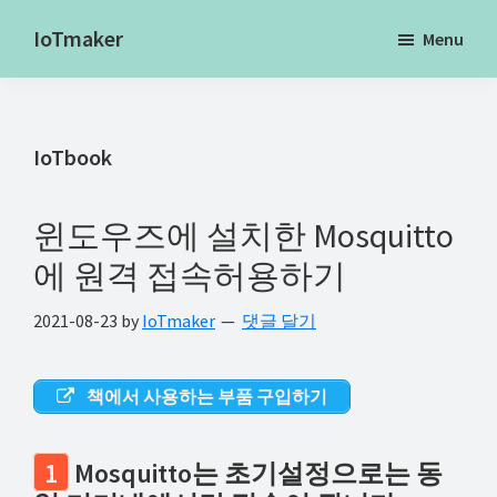
Skip
Skip
Skip
IoTmaker
Menu
to
to
to
사
main
primary
footer
물
content
sidebar
인
IoTbook
터
넷
에
윈도우즈에 설치한 Mosquitto
대
에 원격 접속허용하기
한
2021-08-23
by
IoTmaker
댓글 달기
모
든
것
책에서 사용하는 부품 구입하기
여
기
1
Mosquitto는 초기설정으로는 동
서