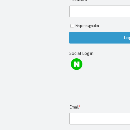
해
결
하
Keep me signed in
셔
요!
Social Login
Email
*