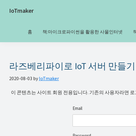
Skip
Skip
Skip
Skip
IoTmaker
to
to
to
to
사
primary
main
primary
footer
물
navigation
content
sidebar
홈
책:마이크로파이썬을 활용한 사물인터넷
인
터
넷
에
라즈베리파이로 IoT 서버 만들기
대
2020-08-03
by
IoTmaker
한
모
이 콘텐츠는 사이트 회원 전용입니다. 기존의 사용자라면 로그
든
것
Email
여
기
서
Password