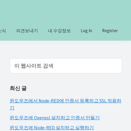
소식
의견보내기
내 수강정보
Log In
Register
Primary
이
웹
Sidebar
사
이
최신 글
트
검
윈도우즈에서 Node-RED에 인증서 등록하고 SSL 적용하
색
기
윈도우즈에 Openssl 설치하고 인증서 만들기
윈도우즈에 Node-RED 설치하고 실행하기