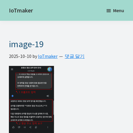
Skip
Skip
Skip
IoTmaker
Menu
to
to
to
사
main
primary
footer
물
content
sidebar
인
image-19
터
넷
2025-10-10
by
IoTmaker
댓글 달기
에
대
한
모
든
것
여
기
서