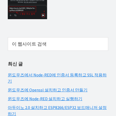
해
결
하
셔
요!
Primary
이
웹
Sidebar
사
이
최신 글
트
검
윈도우즈에서 Node-RED에 인증서 등록하고 SSL 적용하
색
기
윈도우즈에 Openssl 설치하고 인증서 만들기
윈도우즈에 Node-RED 설치하고 실행하기
아두이노 2.0 설치하고 ESP8266/ESP32 보드매니저 설정
하기