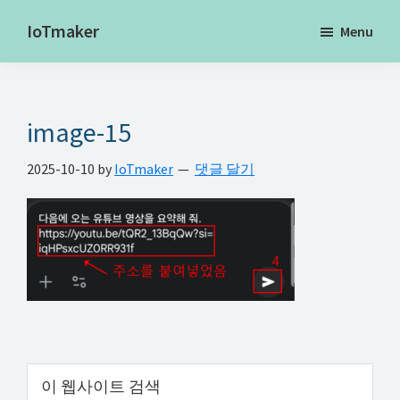
Skip
Skip
Skip
IoTmaker
Menu
to
to
to
사
main
primary
footer
물
content
sidebar
인
image-15
터
넷
2025-10-10
by
IoTmaker
댓글 달기
에
대
한
모
든
것
여
기
Primary
이
서
웹