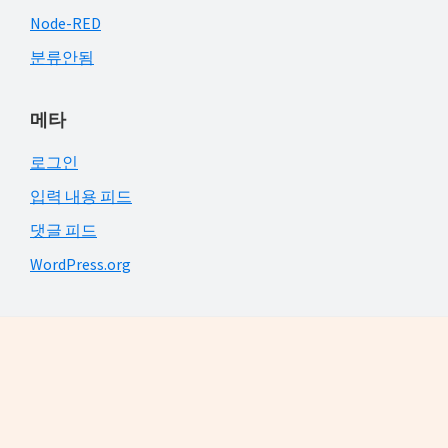
Node-RED
분류안됨
메타
로그인
입력 내용 피드
댓글 피드
WordPress.org
Footer