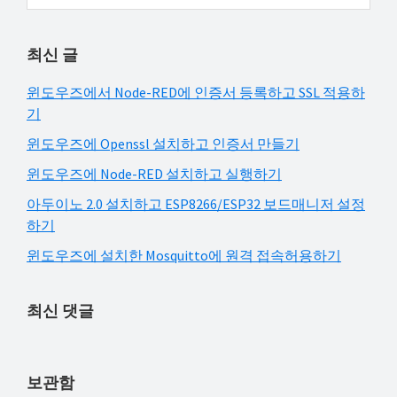
Sidebar
해
사
이
결
최신 글
트
하
검
셔
윈도우즈에서 Node-RED에 인증서 등록하고 SSL 적용하
색
기
요!
윈도우즈에 Openssl 설치하고 인증서 만들기
윈도우즈에 Node-RED 설치하고 실행하기
아두이노 2.0 설치하고 ESP8266/ESP32 보드매니저 설정
하기
윈도우즈에 설치한 Mosquitto에 원격 접속허용하기
최신 댓글
보관함