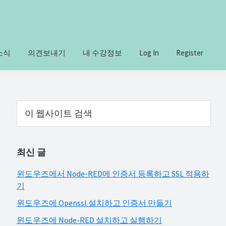
소식
의견보내기
내 수강정보
Log In
Register
Primary
이
웹
Sidebar
사
이
최신 글
트
검
윈도우즈에서 Node-RED에 인증서 등록하고 SSL 적용하
색
기
윈도우즈에 Openssl 설치하고 인증서 만들기
윈도우즈에 Node-RED 설치하고 실행하기