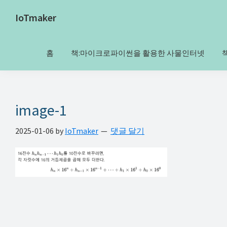
Skip
Skip
Skip
Skip
IoTmaker
to
to
to
to
사
primary
main
primary
footer
물
navigation
content
sidebar
홈
책:마이크로파이썬을 활용한 사물인터넷
인
터
넷
에
image-1
대
2025-01-06
by
IoTmaker
댓글 달기
한
모
든
것
여
기
서