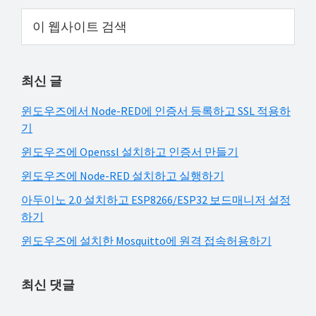
해
Primary
이
결
웹
Sidebar
사
하
이
셔
최신 글
트
요!
검
윈도우즈에서 Node-RED에 인증서 등록하고 SSL 적용하
색
기
윈도우즈에 Openssl 설치하고 인증서 만들기
윈도우즈에 Node-RED 설치하고 실행하기
아두이노 2.0 설치하고 ESP8266/ESP32 보드매니저 설정
하기
윈도우즈에 설치한 Mosquitto에 원격 접속허용하기
최신 댓글