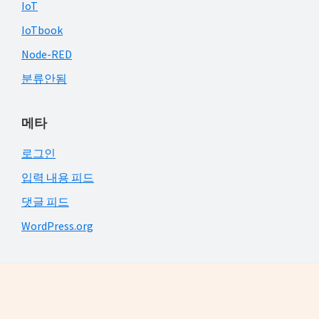
IoT
IoTbook
Node-RED
분류안됨
메타
로그인
입력 내용 피드
댓글 피드
WordPress.org
Footer