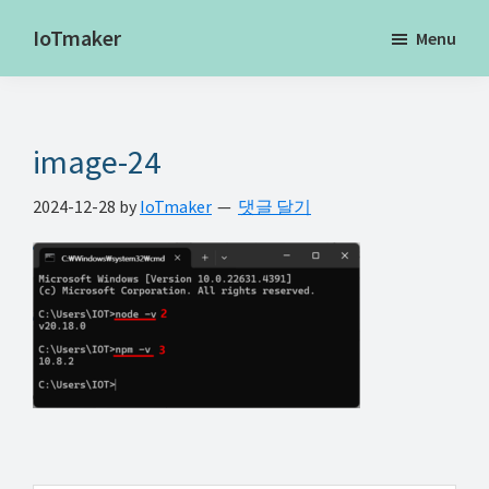
Skip
Skip
Skip
IoTmaker
Menu
to
to
to
사
main
primary
footer
물
content
sidebar
인
image-24
터
넷
2024-12-28
by
IoTmaker
댓글 달기
에
대
한
모
든
것
여
기
서