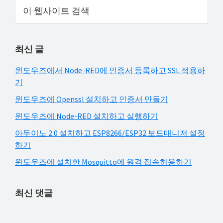
Primary
이
해
웹
Sidebar
결
사
하
이
최신 글
트
셔
검
요!
윈도우즈에서 Node-RED에 인증서 등록하고 SSL 적용하
색
기
윈도우즈에 Openssl 설치하고 인증서 만들기
윈도우즈에 Node-RED 설치하고 실행하기
아두이노 2.0 설치하고 ESP8266/ESP32 보드매니저 설정
하기
윈도우즈에 설치한 Mosquitto에 원격 접속허용하기
최신 댓글