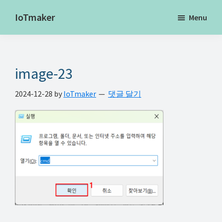
Skip
Skip
Skip
IoTmaker
Menu
to
to
to
사
main
primary
footer
물
content
sidebar
인
image-23
터
넷
2024-12-28
by
IoTmaker
댓글 달기
에
대
한
모
든
것
여
기
서