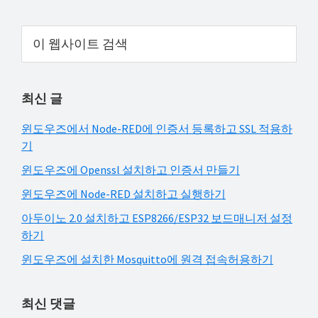
해
Primary
결
이
웹
하
Sidebar
사
셔
이
요!
최신 글
트
검
윈도우즈에서 Node-RED에 인증서 등록하고 SSL 적용하
색
기
윈도우즈에 Openssl 설치하고 인증서 만들기
윈도우즈에 Node-RED 설치하고 실행하기
아두이노 2.0 설치하고 ESP8266/ESP32 보드매니저 설정
하기
윈도우즈에 설치한 Mosquitto에 원격 접속허용하기
최신 댓글