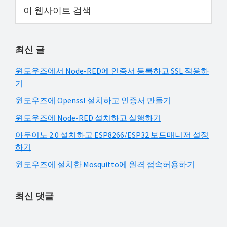
Primary
이
해
웹
Sidebar
결
사
하
이
최신 글
트
셔
검
요!
윈도우즈에서 Node-RED에 인증서 등록하고 SSL 적용하
색
기
윈도우즈에 Openssl 설치하고 인증서 만들기
윈도우즈에 Node-RED 설치하고 실행하기
아두이노 2.0 설치하고 ESP8266/ESP32 보드매니저 설정
하기
윈도우즈에 설치한 Mosquitto에 원격 접속허용하기
최신 댓글