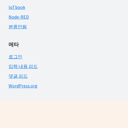
IoTbook
Node-RED
분류안됨
메타
로그인
입력 내용 피드
댓글 피드
WordPress.org
Footer