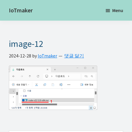
Skip
Skip
Skip
IoTmaker
Menu
to
to
to
사
main
primary
footer
물
content
sidebar
인
image-12
터
넷
2024-12-28
by
IoTmaker
댓글 달기
에
대
한
모
든
것
여
기
서