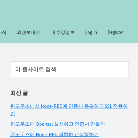
소식
의견보내기
내 수강정보
Log In
Register
Primary
이
웹
Sidebar
사
이
최신 글
트
검
윈도우즈에서 Node-RED에 인증서 등록하고 SSL 적용하
색
기
윈도우즈에 Openssl 설치하고 인증서 만들기
윈도우즈에 Node-RED 설치하고 실행하기