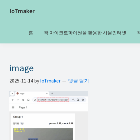
Skip
Skip
Skip
Skip
IoTmaker
to
to
to
to
사
primary
main
primary
footer
물
navigation
content
sidebar
홈
책:마이크로파이썬을 활용한 사물인터넷
인
터
넷
에
image
대
2025-11-14
by
IoTmaker
댓글 달기
한
모
든
것
여
기
서