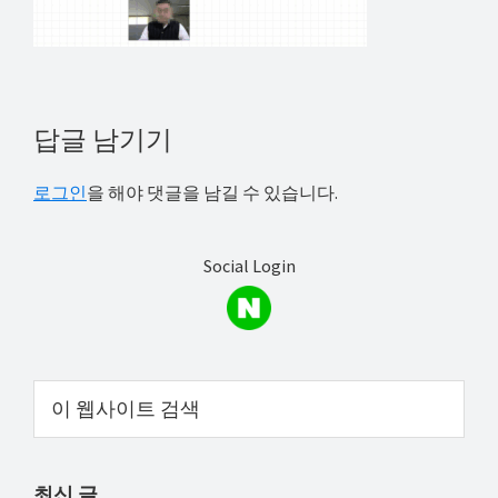
해
결
하
셔
Reader
답글 남기기
요!
Interactions
로그인
을 해야 댓글을 남길 수 있습니다.
Social Login
Primary
이
웹
Sidebar
사
이
최신 글