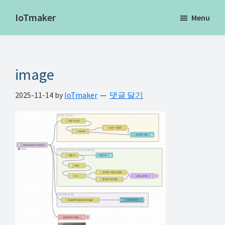
Skip
Skip
Skip
IoTmaker
Menu
to
to
to
사
main
primary
footer
물
content
sidebar
인
image
터
넷
2025-11-14
by
IoTmaker
댓글 달기
에
대
한
모
든
것
여
기
서