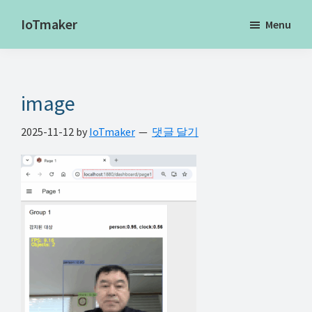
Skip
Skip
Skip
IoTmaker
Menu
to
to
to
사
main
primary
footer
물
content
sidebar
인
image
터
넷
2025-11-12
by
IoTmaker
댓글 달기
에
대
한
모
든
것
여
기
서