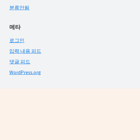
분류안됨
메타
로그인
입력 내용 피드
댓글 피드
WordPress.org
Footer