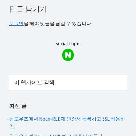
해
Reader
답글 남기기
결
Interactions
하
로그인
을 해야 댓글을 남길 수 있습니다.
셔
요!
Social Login
Primary
이
웹
Sidebar
사
이
최신 글
트
검
윈도우즈에서 Node-RED에 인증서 등록하고 SSL 적용하
색
기