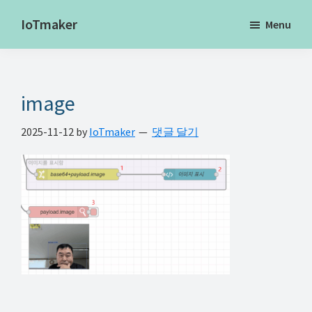
Skip
Skip
Skip
IoTmaker
Menu
to
to
to
사
main
primary
footer
물
content
sidebar
인
image
터
넷
2025-11-12
by
IoTmaker
댓글 달기
에
대
한
모
든
것
여
기
서