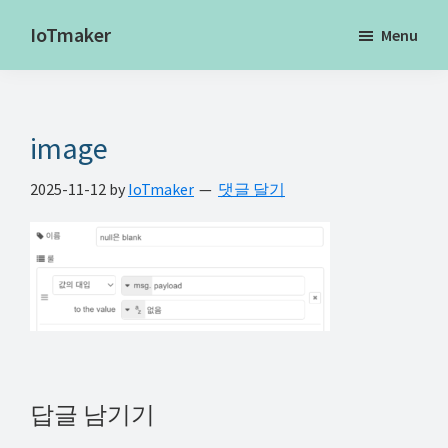
Skip
Skip
Skip
IoTmaker
Menu
to
to
to
사
main
primary
footer
물
content
sidebar
인
image
터
넷
2025-11-12
by
IoTmaker
댓글 달기
에
대
한
모
든
것
여
기
Reader
답글 남기기
서