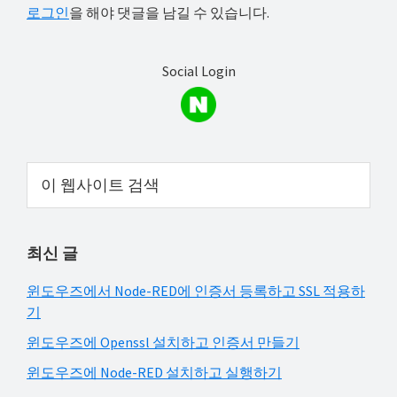
Interactions
로그인
을 해야 댓글을 남길 수 있습니다.
해
결
하
Social Login
셔
요!
Primary
이
웹
Sidebar
사
이
최신 글
트
검
윈도우즈에서 Node-RED에 인증서 등록하고 SSL 적용하
색
기
윈도우즈에 Openssl 설치하고 인증서 만들기
윈도우즈에 Node-RED 설치하고 실행하기