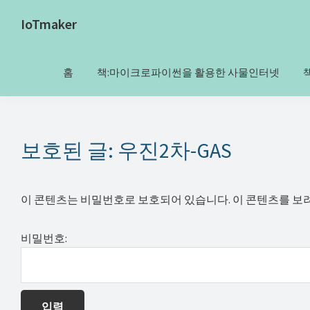
Skip
Skip
Skip
Skip
IoTmaker
to
to
to
to
사
primary
main
primary
footer
물
navigation
content
sidebar
홈
책:마이크로파이썬을 활용한 사물인터넷
인
터
넷
에
보호된 글: 우진2차-GAS
대
한
이 콘텐츠는 비밀번호로 보호되어 있습니다. 이 콘텐츠를 보
모
든
비밀번호:
것
여
기
서