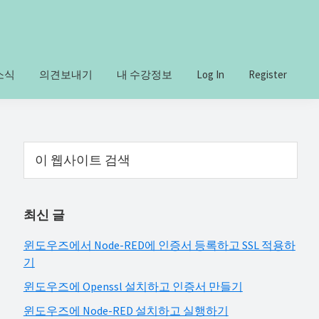
소식
의견보내기
내 수강정보
Log In
Register
Primary
이
웹
Sidebar
사
이
최신 글
트
검
윈도우즈에서 Node-RED에 인증서 등록하고 SSL 적용하
색
기
윈도우즈에 Openssl 설치하고 인증서 만들기
윈도우즈에 Node-RED 설치하고 실행하기