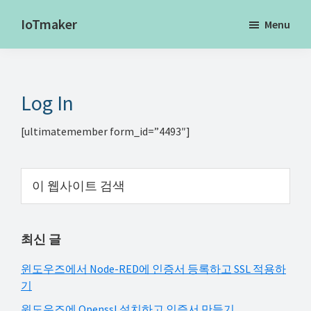
Skip
Skip
Skip
IoTmaker
Menu
to
to
to
사
main
primary
footer
물
content
sidebar
인
Log In
터
넷
[ultimatemember form_id=”4493″]
에
대
Primary
이
한
웹
Sidebar
모
사
든
이
최신 글
것
트
검
여
윈도우즈에서 Node-RED에 인증서 등록하고 SSL 적용하
색
기
기
서
윈도우즈에 Openssl 설치하고 인증서 만들기