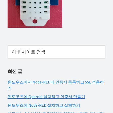
해
결
하
셔
요!
Primary
이
웹
Sidebar
사
이
최신 글
트
검
윈도우즈에서 Node-RED에 인증서 등록하고 SSL 적용하
색
기
윈도우즈에 Openssl 설치하고 인증서 만들기
윈도우즈에 Node-RED 설치하고 실행하기