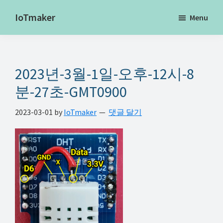
Skip
Skip
Skip
IoTmaker
Menu
to
to
to
사
main
primary
footer
물
content
sidebar
인
2023년-3월-1일-오후-12시-8
터
넷
분-27초-GMT0900
에
2023-03-01
by
IoTmaker
댓글 달기
대
한
모
든
것
여
기
서