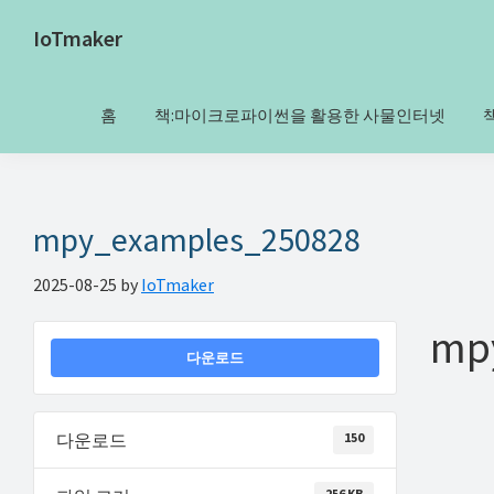
Skip
Skip
Skip
Skip
IoTmaker
to
to
to
to
사
primary
main
primary
footer
물
navigation
content
sidebar
홈
책:마이크로파이썬을 활용한 사물인터넷
인
터
넷
에
mpy_examples_250828
대
2025-08-25
by
IoTmaker
한
모
mp
든
다운로드
것
여
150
다운로드
기
서
256 KB