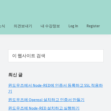
소식
의견보내기
내 수강정보
Log In
Register
Primary
이
웹
Sidebar
사
이
최신 글
트
검
윈도우즈에서 Node-RED에 인증서 등록하고 SSL 적용하
색
기
윈도우즈에 Openssl 설치하고 인증서 만들기
윈도우즈에 Node-RED 설치하고 실행하기