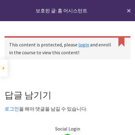
Skip
Skip
Skip
IoTmaker
보호된 글: 홈 어시스턴트
Menu
to
to
to
사
main
primary
footer
물
content
sidebar
홈 어시스턴트에 대하
인
C
여
홈
코스
보호된 글: 홈 어시스턴트
a
터
This content is protected, please
login
and enroll
n
넷
in the course to view this content!
n
디바이스와 IoT서버
에
o
t
대
r
홈 어시스턴트에 대하여
한
Footer
e
모
a
Reader
답글 남기기
d
든
p
IoT 서버용 기기에 홈
Interactions
것
어시스턴트를 설치하
r
로그인
을 해야 댓글을 남길 수 있습니다.
기
o
여
p
기
e
Social Login
서
r
하드웨어 준비하기