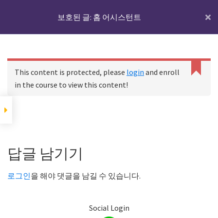
Skip
Skip
Skip
IoTmaker
보호된 글: 홈 어시스턴트
Menu
to
to
to
사
main
primary
footer
물
content
sidebar
홈 어시스턴트에 대하
인
C
여
홈
코스
보호된 글: 홈 어시스턴트
a
터
This content is protected, please
login
and enroll
n
넷
in the course to view this content!
n
디바이스와 IoT서버
에
o
t
대
r
홈 어시스턴트에 대하여
한
Footer
e
모
a
Reader
답글 남기기
d
든
p
IoT 서버용 기기에 홈
Interactions
것
어시스턴트를 설치하
r
로그인
을 해야 댓글을 남길 수 있습니다.
기
o
여
p
기
e
Social Login
서
r
하드웨어 준비하기