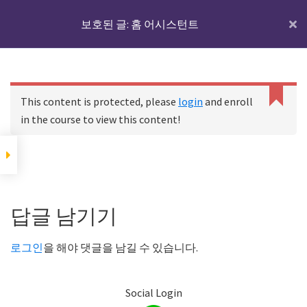
Skip
Skip
Skip
IoTmaker
보호된 글: 홈 어시스턴트
Menu
to
to
to
사
main
primary
footer
물
content
sidebar
홈 어시스턴트에 대하
인
C
여
홈
코스
보호된 글: 홈 어시스턴트
a
터
This content is protected, please
login
and enroll
n
넷
in the course to view this content!
n
디바이스와 IoT서버
에
o
t
대
r
홈 어시스턴트에 대하여
한
Footer
e
모
a
Reader
답글 남기기
d
든
p
IoT 서버용 기기에 홈
Interactions
것
어시스턴트를 설치하
r
로그인
을 해야 댓글을 남길 수 있습니다.
기
o
여
p
기
e
Social Login
서
r
하드웨어 준비하기