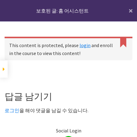
Skip
Skip
Skip
IoTmaker
보호된 글: 홈 어시스턴트
Menu
to
to
to
사
main
primary
footer
물
content
sidebar
홈 어시스턴트에 대하
인
C
여
홈
코스
보호된 글: 홈 어시스턴트
a
터
This content is protected, please
login
and enroll
n
넷
in the course to view this content!
n
디바이스와 IoT서버
에
o
t
대
r
홈 어시스턴트에 대하여
한
Footer
e
모
a
Reader
답글 남기기
d
든
p
IoT 서버용 기기에 홈
Interactions
것
어시스턴트를 설치하
r
로그인
을 해야 댓글을 남길 수 있습니다.
기
o
여
p
기
e
Social Login
서
r
하드웨어 준비하기