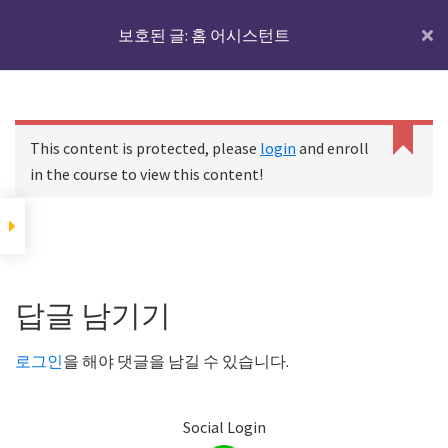
Skip
Skip
Skip
IoTmaker
보호된 글: 홈 어시스턴트
Menu
to
to
to
사
main
primary
footer
물
content
sidebar
홈 어시스턴트에 대하
인
C
여
홈
코스
보호된 글: 홈 어시스턴트
a
터
This content is protected, please
login
and enroll
n
넷
in the course to view this content!
n
디바이스와 IoT서버
에
o
t
대
r
홈 어시스턴트에 대하여
한
Footer
e
모
a
Reader
답글 남기기
d
든
p
IoT 서버용 기기에 홈
Interactions
것
어시스턴트를 설치하
r
로그인
을 해야 댓글을 남길 수 있습니다.
기
o
여
p
기
e
Social Login
서
r
하드웨어 준비하기