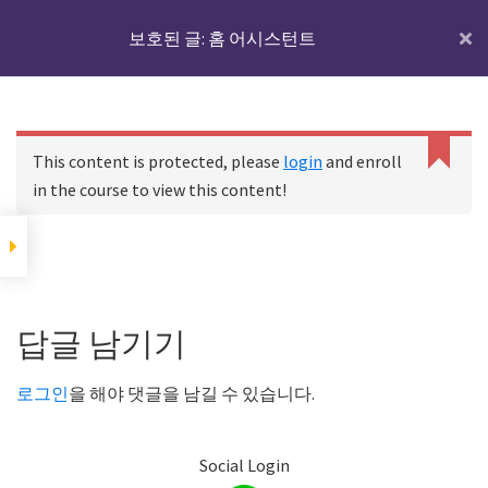
Skip
Skip
Skip
IoTmaker
보호된 글: 홈 어시스턴트
Menu
to
to
to
사
main
primary
footer
물
content
sidebar
홈 어시스턴트에 대하
인
C
여
홈
코스
보호된 글: 홈 어시스턴트
a
터
This content is protected, please
login
and enroll
n
넷
in the course to view this content!
n
디바이스와 IoT서버
에
o
t
대
r
홈 어시스턴트에 대하여
한
Footer
e
모
a
Reader
답글 남기기
d
든
p
IoT 서버용 기기에 홈
Interactions
것
어시스턴트를 설치하
r
로그인
을 해야 댓글을 남길 수 있습니다.
기
o
여
p
기
e
Social Login
서
r
하드웨어 준비하기