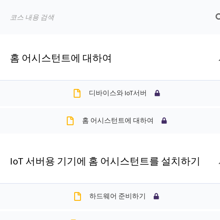
Skip
Skip
Skip
Skip
IoTmaker
to
to
to
to
사
primary
main
primary
footer
물
navigation
content
sidebar
홈
책:마이크로파이썬을 활용한 사물인터넷
홈 어시스턴트에 대하여
인
Cannot read property 'top' of undefined
터
넷
디바이스와 IoT서버
에
홈
코스
보호된 글: 홈 어시스턴트
대
홈 어시스턴트에 대하여
한
모
든
IoT 서버용 기기에 홈 어시스턴트를 설치하기
Footer
것
여
하드웨어 준비하기
기
서