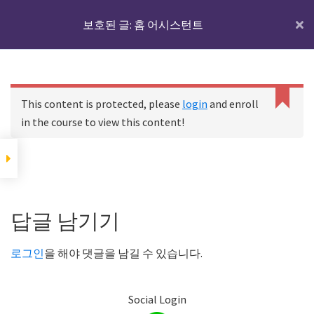
Skip
Skip
Skip
IoTmaker
보호된 글: 홈 어시스턴트
Menu
to
to
to
사
main
primary
footer
물
content
sidebar
홈 어시스턴트에 대하
인
C
여
홈
코스
보호된 글: 홈 어시스턴트
a
터
This content is protected, please
login
and enroll
n
넷
in the course to view this content!
n
디바이스와 IoT서버
에
o
t
대
r
홈 어시스턴트에 대하여
한
Footer
e
모
a
Reader
답글 남기기
d
든
p
IoT 서버용 기기에 홈
Interactions
것
어시스턴트를 설치하
r
로그인
을 해야 댓글을 남길 수 있습니다.
기
o
여
p
기
e
Social Login
서
r
하드웨어 준비하기