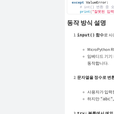
except
 ValueError:
# int() 변환 중
print
(
"잘못된 입력
동작 방식 설명
함수
로 사
input()
MicroPytho
임베디드 기기
동작합니다.
문자열을 정수로 변환
사용자가 입력
하지만
"abc"
블록에서 예외
try: