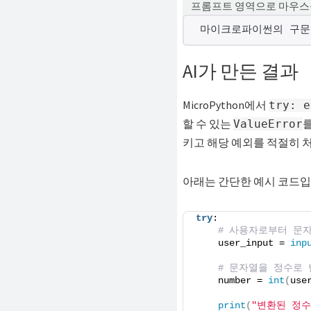
프롬프트 영역으로 마우스
해
마이크로파이썬의 구문
결
하
AI가 만든 결과
셔
요!
MicroPython에서
try: e
할 수 있는
를
ValueError
키고 해당 예외를 적절히 
아래는 간단한 예시 코드입니다.
try
:
# 사용자로부터 문
    user_input = 
inp
# 문자열을 정수로
    number = 
int
(
use
print
(
"변환된 정수