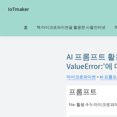
Skip
Skip
IoTmaker
to
to
사
primary
main
물
navigation
content
홈
책:마이크로파이썬을 활용한 사물인터넷
인
터
넷
에
AI 프롬프트 활용
대
ValueError:
한
모
마이크로파이썬
>
AI 프롬
든
프롬프트
것
여
file: 활용-9-5-마이크로파이썬
기
서