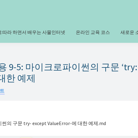
책:따라 하면서 배우는 사물인터넷
온라인 교육 코스
새로운 
 9-5: 마이크로파이썬의 구문 ‘try: e
’에 대한 예제
프트
의 구문 try- except ValueError-에 대한 예제.md