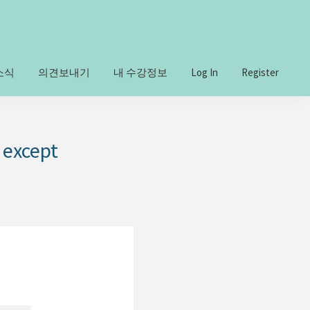
소식
의견보내기
내 수강정보
Log In
Register
xcept