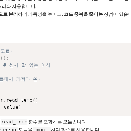
불러와 사용합니다.
으로 분리
하여 가독성을 높이고,
코드 중복을 줄이는
장점이 있습니
(모듈)
p
(
)
:
# 센서 값 읽는 예시
(모듈에서 가져다 씀)


or
.
read_temp
(
)
,
 value
)
는
함수를 포함하는
모듈
입니다.
read_temp
모듈을
하여 함수를 사용합니다.
sensor
import