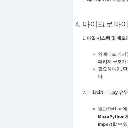
4. 마이크로파
파일 시스템 및 메모
임베디드 기기(ES
패키지 구조
가
필요하다면,
단
다.
유무
__init__.py
일반 Pytho
MicroPython
import
할 수 