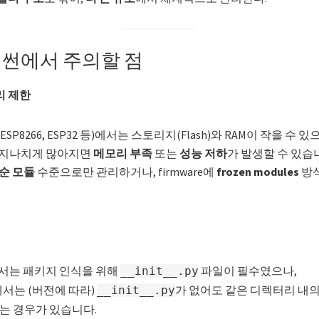
이썬에서 주의할 점
리 제한
P8266, ESP32 등)에서는 스토리지(Flash)와 RAM이 작을 수 있
 지나치게 많아지면
메모리 부족
또는
성능 저하
가 발생할 수 있습
순 모듈
수준으로만 관리하거나, firmware에
frozen modules
방
n에서는 패키지 인식을 위해
파일이 필수였으나,
__init__.py
에서는 (버전에 따라)
가 없어도 같은 디렉터리 내
__init__.py
있는 경우가 있습니다.