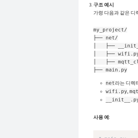
구조 예시
가령 다음과 같은 디
my_project/

├── net/

│   ├── __in
│   ├── wifi.py
│   ├── mqtt_cl
├── main.py
라는 디렉
net
,
wifi.py
mq
__init__.p
사용 예
: