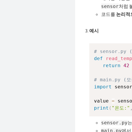
처럼 
sensor
코드를
논리적
예시
# sensor.py 
def
read_tem
return
42
# main.py 
import
 sensor
value 
=
 sens
print
(
"온도:"
sensor.py
에서
main.py