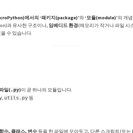
oPython)에서의 ‘패키지(package)’
와
‘모듈(module)’
의 개념
hon)과 유사한 구조이나,
임베디드 환경
(메모리가 작거나 파일 시
을 수 있습니다.
파일(
)
이 곧 하나의 모듈입니다.
.py
,
등
y
utils.py
함수, 클래스, 변수
등을 한 파일에 모아두고, 다른 스크립트(또는 