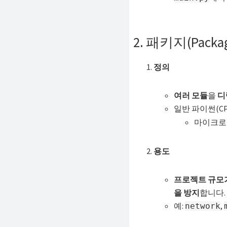
2. 패키지(Packa
정의
여러 모듈
을
디
일반 파이썬(C
마이크로
용도
프로젝트 규모가
을 방지
합니다.
예:
,
network