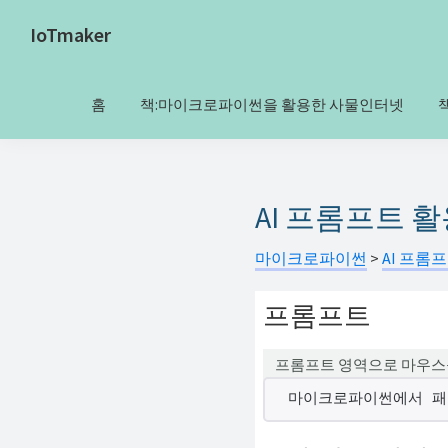
Skip
Skip
IoTmaker
to
to
사
primary
main
물
navigation
content
홈
책:마이크로파이썬을 활용한 사물인터넷
인
터
넷
에
AI 프롬프트 
대
마이크로파이썬
>
AI 프롬
한
모
프롬프트
든
것
프롬프트 영역으로 마우스
여
마이크로파이썬에서 패
기
서