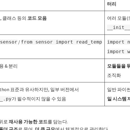
터리
, 클래스 등의
코드 모음
여러 모듈(
__init_
/
sensor
from sensor import read_temp
import 
import 
용 & 분리
모듈들을 
조직화
ython 표준과 유사하지만, 일부 버전에서
일반 파이
가 필수적이지 않을 수 있음
일 시스템 
_.py
단위로
재사용 가능한 코드
를 담는다.
폴더 구조
로 묶어,
더 큰 규모
에서 체계적으로 관리한다.