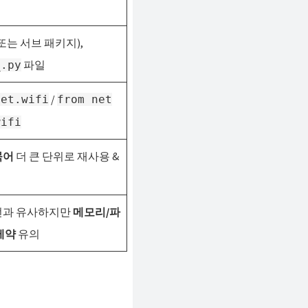
또는 서브 패키지),
파일
_.py
/
net.wifi
from net
wifi
묶어
더 큰 단위로 재사용 &
썬과 유사하지만
메모리/파
제약
유의