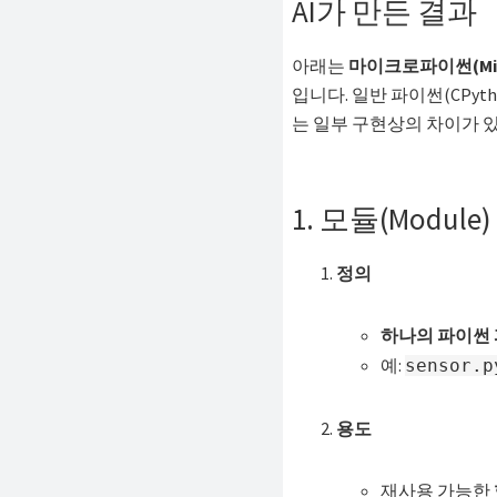
AI가 만든 결과
해
결
아래는
마이크로파이썬(Micr
하
입니다. 일반 파이썬(CPyt
셔
는 일부 구현상의 차이가 있
요!
1. 모듈(Module)
정의
하나의 파이썬 
예:
sensor.p
용도
재사용 가능한