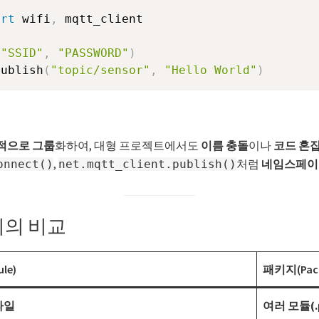
ort
 wifi
,
 mqtt_client

(
"SSID"
,
"PASSWORD"
)
publish
(
"topic/sensor"
,
"Hello World"
)
적으로 그룹
화하여, 대형 프로젝트에서도
이름 충돌
이나
코드 혼
,
처럼
네임스페이
onnect()
net.mqtt_client.publish()
지의 비교
le)
패키지(Pack
 파일
여러 모듈(