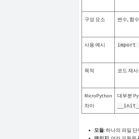
구성 요소
변수, 함수
사용 예시
import 
목적
코드 재사
MicroPython
대부분 P
차이
__init_
모듈
: 하나의 파일 
패키지
: 여러 모듈을