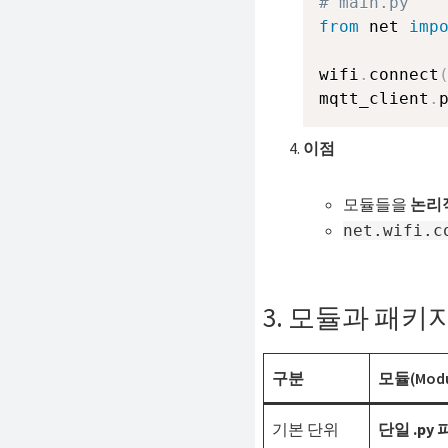
# main.py
from
 net 
imp
wifi
.
connect
mqtt_client
.
이점
모듈들을
논리
net.wifi.c
3. 모듈과 패키
구분
모듈(Modu
기본 단위
단일 .py