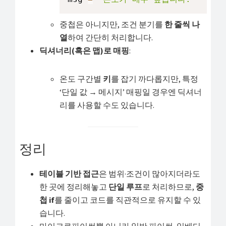
중첩은 아니지만, 조건 분기를
한 줄씩 나
열
하여 간단히 처리합니다.
딕셔너리(혹은 맵)로 매핑
:
온도 구간별
키
를 잡기 까다롭지만, 특정
‘단일 값 → 메시지’ 매핑일 경우엔 딕셔너
리를 사용할 수도 있습니다.
정리
테이블 기반 접근
은 범위·조건이 많아지더라도
한 곳에 정리해놓고
단일 루프
로 처리하므로,
중
첩 if
를 줄이고 코드를 직관적으로 유지할 수 있
습니다.
마이크로파이썬뿐 아니라 일반 파이썬, 임베디