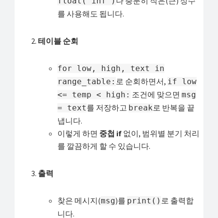
나 충분히 작은(큰) 정수
float('inf')
를 사용해도 됩니다.
테이블 순회
for low, high, text in
로 순회하면서,
range_table:
if low
조건에 맞으면
<= temp < high:
msg
를 저장하고
로 반복을 끝
= text
break
냅니다.
이렇게 하면
중첩 if
없이, 범위별 분기 처리
를 깔끔하게 할 수 있습니다.
출력
찾은 메시지(
)를
로 출력합
msg
print()
니다.