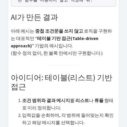
는 함수를 사용하지 말고 작성해 줘.
해
결
AI가 만든 결과
하
셔
아래 예시는
중첩 조건문을 쓰지 않고
로직을 구현하
요!
는 대표적인 “
테이블 기반 접근(Table-driven
approach)
” 기법의 예시입니다.
(함수 정의 없이, 한 블록 안에서만 구현합니다.)
아이디어: 테이블(리스트) 기반
접근
조건 범위와 결과 메시지
를
리스트
나
튜플
형태
로 미리 정의합니다.
입력값을 순회하며, 각 범위에 들어맞는지 확인
하고 해당 메시지를 선택합니다.