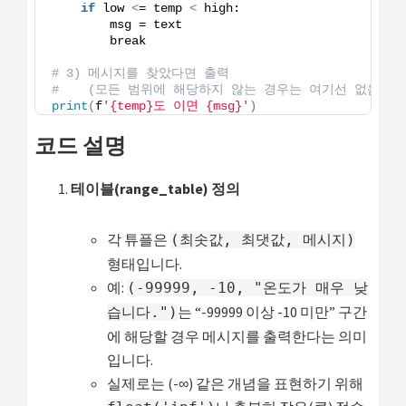
if
 low 
<
= temp 
<
 high:
        msg = text
        break
# 3) 메시지를 찾았다면 출력
#    (모든 범위에 해당하지 않는 경우는 여기선 없음)
print
(
f
'{temp}도 이면 {msg}'
)
코드 설명
테이블(range_table) 정의
각 튜플은
(최솟값, 최댓값, 메시지)
형태입니다.
예:
(-99999, -10, "온도가 매우 낮
는 “-99999 이상 -10 미만” 구간
습니다.")
에 해당할 경우 메시지를 출력한다는 의미
입니다.
실제로는 (-∞) 같은 개념을 표현하기 위해