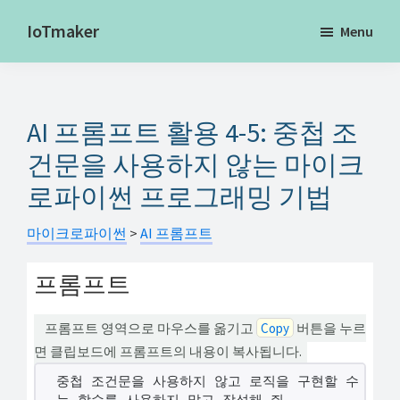
Skip
IoTmaker
Menu
to
사
main
물
content
인
AI 프롬프트 활용 4-5: 중첩 조
터
넷
건문을 사용하지 않는 마이크
에
로파이썬 프로그래밍 기법
대
한
마이크로파이썬
>
AI 프롬프트
모
프롬프트
든
것
프롬프트 영역으로 마우스를 옮기고
Copy
버튼을 누르
여
면 클립보드에 프롬프트의 내용이 복사됩니다.
기
중첩 조건문을 사용하지 않고 로직을 구현할 수 있는
서