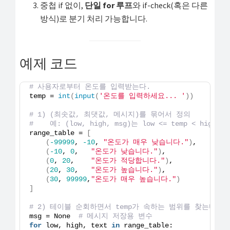
중첩 if 없이,
단일 for 루프
와 if-check(혹은 다른
방식)로 분기 처리 가능합니다.
예제 코드
# 사용자로부터 온도를 입력받는다.
temp = 
int
(
input
(
'온도를 입력하세요... '
))
# 1) (최솟값, 최댓값, 메시지)를 묶어서 정의
#    예: (low, high, msg)는 low <= temp < hig
range_table = 
[
(
-99999
, 
-10
, 
"온도가 매우 낮습니다."
)
,
(
-10
, 
0
,   
"온도가 낮습니다."
)
,
(
0
, 
20
,    
"온도가 적당합니다."
)
,
(
20
, 
30
,   
"온도가 높습니다."
)
,
(
30
, 
99999
,
"온도가 매우 높습니다."
)
]
# 2) 테이블 순회하면서 temp가 속하는 범위를 찾는다.
msg = None  
# 메시지 저장용 변수
for
 low, high, text 
in
 range_table: