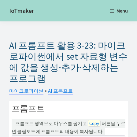
Skip
IoTmaker
Menu
to
사
main
물
content
인
AI 프롬프트 활용 3-23: 마이크
터
넷
로파이썬에서 set 자료형 변수
에
에 값을 생성·추가·삭제하는
대
프로그램
한
모
마이크로파이썬
>
AI 프롬프트
든
프롬프트
것
여
프롬프트 영역으로 마우스를 옮기고
Copy
버튼을 누르
기
면 클립보드에 프롬프트의 내용이 복사됩니다.
서