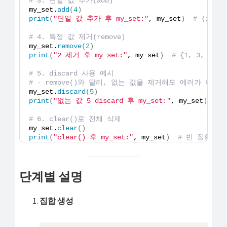
# 3. 단일 값 추가(add)
my_set.
add
(
4
)
print
(
"단일 값 추가 후 my_set:"
, my_set
)
# {1, 2,
# 4. 특정 값 제거(remove)
my_set.
remove
(
2
)
print
(
"2 제거 후 my_set:"
, my_set
)
# {1, 3, 4}
# 5. discard 사용 예시
# - remove()와 달리, 없는 값을 제거해도 에러가 나지 
my_set.
discard
(
5
)
print
(
"없는 값 5 discard 후 my_set:"
, my_set
)
# 
# 6. clear()로 전체 삭제
my_set.
clear
()
print
(
"clear() 후 my_set:"
, my_set
)
# 빈 집합: se
단계별 설명
집합 생성