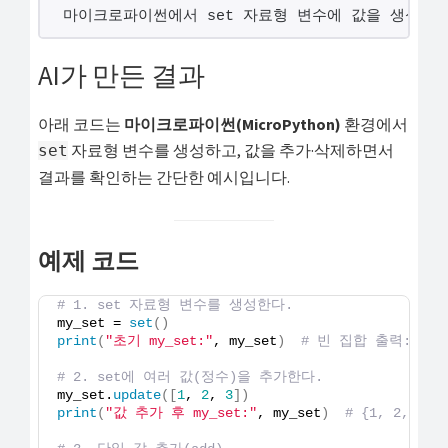
해
마이크로파이썬에서 set 자료형 변수에 값을 생성·추
결
AI가 만든 결과
하
셔
아래 코드는
마이크로파이썬(MicroPython)
환경에서
요!
자료형 변수를 생성하고, 값을 추가·삭제하면서
set
결과를 확인하는 간단한 예시입니다.
예제 코드
# 1. set 자료형 변수를 생성한다.
my_set = 
set
()
print
(
"초기 my_set:"
, my_set
)
# 빈 집합 출력: set
# 2. set에 여러 값(정수)을 추가한다.
my_set.
update
([
1
, 
2
, 
3
])
print
(
"값 추가 후 my_set:"
, my_set
)
# {1, 2, 3}