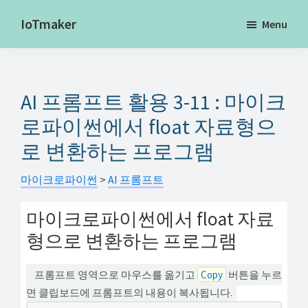
Skip
IoTmaker
Menu
to
사
main
물
content
인
AI 프롬프트 활용 3-11 : 마이크
터
넷
로파이썬에서 float 자료형으
에
로 변환하는 프로그램
대
한
마이크로파이썬
>
AI 프롬프트
모
마이크로파이썬에서 float 자료
든
형으로 변환하는 프로그램
것
여
프롬프트 영역으로 마우스를 옮기고
Copy
버튼을 누르
기
면 클립보드에 프롬프트의 내용이 복사됩니다.
서