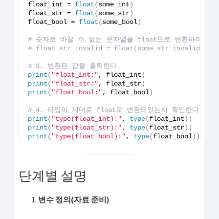
float_int = 
float
(
some_int
)
float_str = 
float
(
some_str
)
float_bool = 
float
(
some_bool
)
# 숫자로 바꿀 수 없는 문자열을 float으로 변환하려 하면 
# float_str_invalid = float(some_str_invalid
# 3. 변환된 값을 출력한다.
print
(
"float_int:"
, float_int
)
print
(
"float_str:"
, float_str
)
print
(
"float_bool:"
, float_bool
)
# 4. 타입이 제대로 float로 변환되었는지 확인한다.
print
(
"type(float_int):"
, 
type
(
float_int
))
print
(
"type(float_str):"
, 
type
(
float_str
))
print
(
"type(float_bool):"
, 
type
(
float_bool
))
단계별 설명
변수 정의(자료 준비)