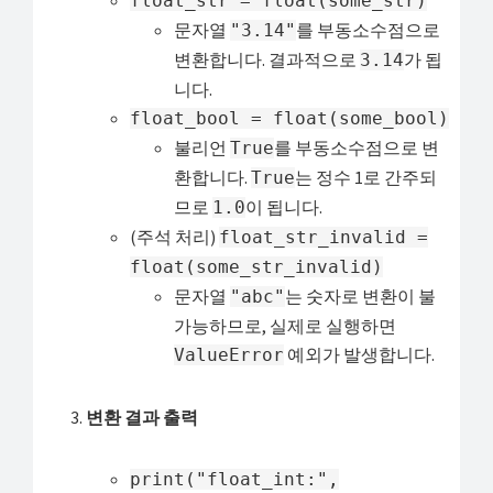
float_str = float(some_str)
문자열
를 부동소수점으로
"3.14"
변환합니다. 결과적으로
가 됩
3.14
니다.
float_bool = float(some_bool)
불리언
를 부동소수점으로 변
True
환합니다.
는 정수 1로 간주되
True
므로
이 됩니다.
1.0
(주석 처리)
float_str_invalid =
float(some_str_invalid)
문자열
는 숫자로 변환이 불
"abc"
가능하므로, 실제로 실행하면
예외가 발생합니다.
ValueError
변환 결과 출력
print("float_int:",