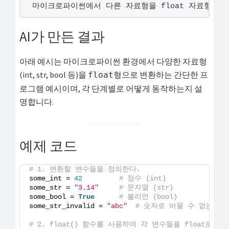
마이크로파이썬에서 다른 자료형을 float 자료형으
해
결
AI가 만든 결과
하
셔
아래 예시는 마이크로파이썬 환경에서 다양한 자료형
요!
(int, str, bool 등)을
형으로 변환하는 간단한 프
float
로그램 예시이며, 각 단계별로 어떻게 동작하는지 설
명합니다.
예제 코드
# 1. 변환할 변수들을 정의한다.
some_int = 
42
# 정수 (int)
some_str = 
"3.14"
# 문자열 (str)
some_bool = 
True
# 불리언 (bool)
some_str_invalid = 
"abc"
# 숫자로 바꿀 수 없는 문
# 2. float() 함수를 사용하여 각 변수들을 float로 변