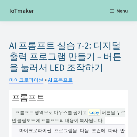
Skip
IoTmaker
Menu
to
사
main
물
content
인
AI 프롬프트 실습 7-2: 디지털
터
넷
출력 프로그램 만들기 – 버튼
에
을 눌러서 LED 조작하기
대
한
마이크로파이썬
>
AI 프롬프트
모
프롬프트
든
것
프롬프트 영역으로 마우스를 옮기고
Copy
버튼을 누르
여
면 클립보드에 프롬프트의 내용이 복사됩니다.
기
마이크로파이썬 프로그램을 다음 조건에 따라 만들고,
서