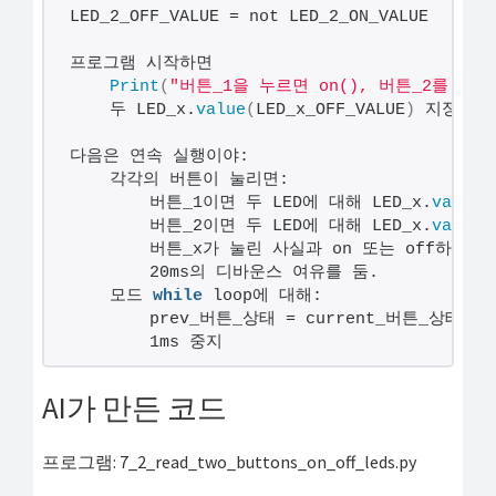
LED_2_OFF_VALUE = not LED_2_ON_VALUE
프로그램 시작하면
Print
(
"버튼_1을 누르면 on(), 버튼_2를 누르면
    두 LED_x.
value
(
LED_x_OFF_VALUE
)
 지정
다음은 연속 실행이야:
    각각의 버튼이 눌리면:
        버튼_1이면 두 LED에 대해 LED_x.
value
(
        버튼_2이면 두 LED에 대해 LED_x.
value
(
        버튼_x가 눌린 사실과 on 또는 off하는지를
        20ms의 디바운스 여유를 둠.
    모드 
while
 loop에 대해:
        prev_버튼_상태 = current_버튼_상태
        1ms 중지
AI가 만든 코드
프로그램: 7_2_read_two_buttons_on_off_leds.py