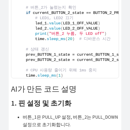
# 버튼_2가 눌렸는지 확인
if
 current_BUTTON_2_state == BUTTON_2_PRESSE
# LED1, LED2 끄기
        led_1.
value
(
LED_1_OFF_VALUE
)
        led_2.
value
(
LED_2_OFF_VALUE
)
print
(
"버튼_2 누름, 두 LED off"
)
        time.
sleep_ms
(
20
)
# 디바운스 시간
# 상태 갱신
    prev_BUTTON_1_state = current_BUTTON_1_state
    prev_BUTTON_2_state = current_BUTTON_2_state
# CPU 사용량 줄이기 위해 1ms 중지
    time.
sleep_ms
(
1
)
AI가 만든 코드 설명
1. 핀 설정 및 초기화
버튼_1은 PULL_UP 설정, 버튼_2는 PULL_DOWN
설정으로 초기화합니다.