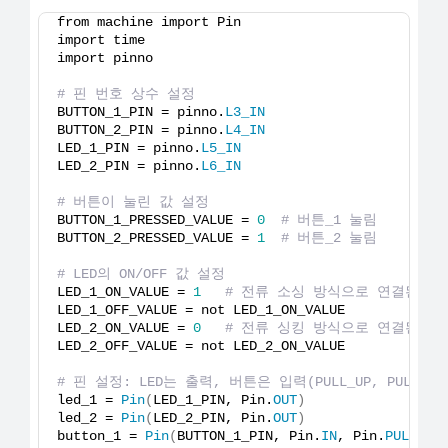
from machine import Pin
import time
import pinno
# 핀 번호 상수 설정
BUTTON_1_PIN = pinno.
L3_IN
BUTTON_2_PIN = pinno.
L4_IN
LED_1_PIN = pinno.
L5_IN
LED_2_PIN = pinno.
L6_IN
# 버튼이 눌린 값 설정
BUTTON_1_PRESSED_VALUE = 
0
# 버튼_1 눌림
BUTTON_2_PRESSED_VALUE = 
1
# 버튼_2 눌림
# LED의 ON/OFF 값 설정
LED_1_ON_VALUE = 
1
# 전류 소싱 방식으로 연결된 LED
LED_1_OFF_VALUE = not LED_1_ON_VALUE
LED_2_ON_VALUE = 
0
# 전류 싱킹 방식으로 연결된 LED
LED_2_OFF_VALUE = not LED_2_ON_VALUE
# 핀 설정: LED는 출력, 버튼은 입력(PULL_UP, PULL_DOW
led_1 = 
Pin
(
LED_1_PIN, Pin.
OUT
)
led_2 = 
Pin
(
LED_2_PIN, Pin.
OUT
)
button_1 = 
Pin
(
BUTTON_1_PIN, Pin.
IN
, Pin.
PULL_UP