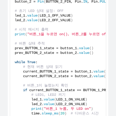
button_2 = 
Pin
(
BUTTON_2_PIN, Pin.
IN
, Pin.
PULL_DO
# 초기 LED 상태 설정: OFF
led_1.
value
(
LED_1_OFF_VALUE
)
led_2.
value
(
LED_2_OFF_VALUE
)
# 시작 메시지 출력
print
(
"버튼_1을 누르면 on(), 버튼_2를 누르면 off()"
# 버튼 상태 추적
prev_BUTTON_1_state = button_1.
value
()
prev_BUTTON_2_state = button_2.
value
()
while
True
:
# 현재 버튼 상태 읽기
    current_BUTTON_1_state = button_1.
value
()
    current_BUTTON_2_state = button_2.
value
()
# 버튼_1이 눌렸는지 확인
if
 current_BUTTON_1_state == BUTTON_1_PRESSE
# LED1, LED2 켜기
        led_1.
value
(
LED_1_ON_VALUE
)
        led_2.
value
(
LED_2_ON_VALUE
)
print
(
"버튼_1 누름, 두 LED on"
)
        time.
sleep_ms
(
20
)
# 디바운스 시간