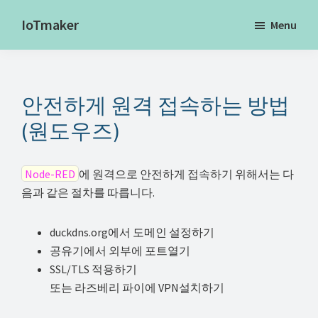
Skip
IoTmaker
Menu
to
사
main
물
content
인
안전하게 원격 접속하는 방법
터
넷
(원도우즈)
에
대
Node-RED
에 원격으로 안전하게 접속하기 위해서는 다
한
음과 같은 절차를 따릅니다.
모
든
duckdns.org에서 도메인 설정하기
것
공유기에서 외부에 포트열기
여
SSL/TLS 적용하기
또는 라즈베리 파이에 VPN설치하기
기
서