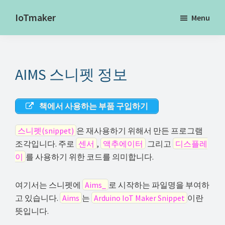
Skip
IoTmaker
Menu
to
사
main
물
content
인
AIMS 스니펫 정보
터
넷
에
책에서 사용하는 부품 구입하기
대
스니펫(snippet)
은 재사용하기 위해서 만든 프로그램
한
조각입니다. 주로
센서
,
액추에이터
그리고
디스플레
모
이
를 사용하기 위한 코드를 의미합니다.
든
것
여기서는 스니펫에
Aims_
로 시작하는 파일명을 부여하
여
고 있습니다.
Aims
는
Arduino IoT Maker Snippet
이란
기
뜻입니다.
서