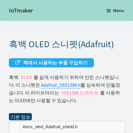
Skip
IoTmaker
Menu
to
사
main
물
content
인
흑백 OLED 스니펫(Adafruit)
터
넷
에
책에서 사용하는 부품 구입하기
대
흑백
OLED
를 쉽게 사용하기 위하여 만든 스니펫입니
한
다. 이 스니펫은
Adafluit_SSD1306.h
를 상속하여 만들었
모
습니다. 이 라이브러리는
SSD1306 드라이브
를 사용하
든
는 OLED에만 사용할 수 있습니다.
것
여
기본 정보
기
Aims_oled_Adafruit_shield.h
서