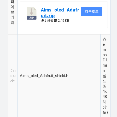
라
해
이
Aims_oled_Adafr
결
다운로드
브
uit.zip
러
하
1 파일
2.45 KB
리
셔
요!
W
e
m
os
D1
mi
#in
n
clu
Aims_oled_Adafruit_shield.h
실
de
드
(6
4x
48
해
상
도)