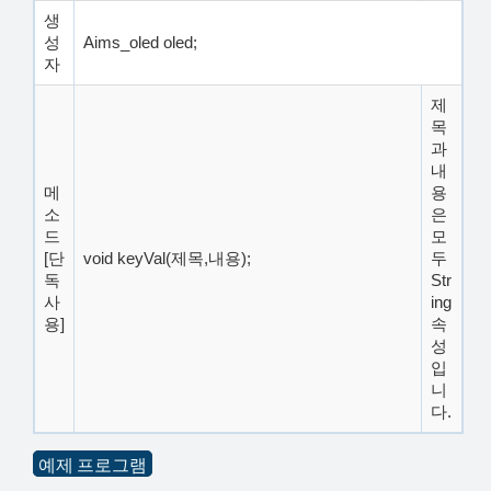
생
성
Aims_oled oled;
자
제
목
과
내
메
용
소
은
드
모
[단
void keyVal(제목,내용);
두
독
Str
사
ing
용]
속
성
입
니
다.
예제 프로그램