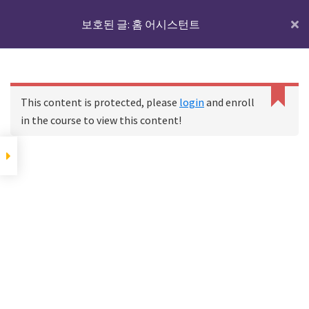
Skip
Skip
Skip
IoTmaker
보호된 글: 홈 어시스턴트
Menu
MQTT에 대하여
to
to
to
사
main
primary
footer
MQTT broker(Mosquitto)
물
content
sidebar
애드온 설치하기
HA와 디바이스는 어떻
인
게 연결될까?
홈
[선택]MQTT Explorer 사용
코스
보호된 글: 홈 어시스턴트
터
This content is protected, please
login
and enroll
하기
넷
in the course to view this content!
에
지그비 코디네이터 설
대
치하고 디바이스 연결
한
Footer
하기
모
든
디바이스-코디네이터-
zigbee2mqtt 관계 살펴보
것
기
여
코디네이터를 HA 서버 컴
기
퓨터에 USB로 연결하기
서