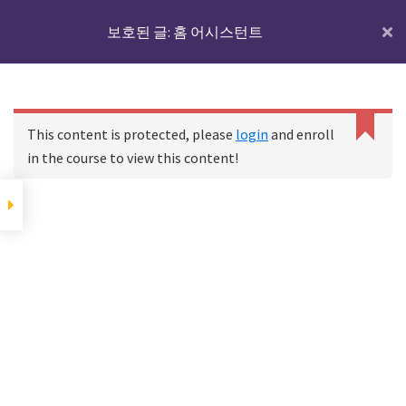
애드온(Add-On) 설치
Skip
Skip
Skip
Samba share 애드온 설치
하기
IoTmaker
보호된 글: 홈 어시스턴트
Menu
to
to
to
하고 사용하기
사
main
primary
footer
물
content
sidebar
보안을 설정하고 외부
인
인터넷에서 접속하기
홈
코스
보호된 글: 홈 어시스턴트
터
This content is protected, please
login
and enroll
넷
in the course to view this content!
개인 도메인을
에
duckdns.org에서 설정하
기
대
한
Footer
Duck Dns 애드온을 이용하
여 보안 인증서 만들기
모
든
HA에 HTTPS 방식으로 접
속하기
것
여
포트 포워딩하여 외부 인
터넷에서 접속하기
기
[선택]WireGuard 애드온을
서