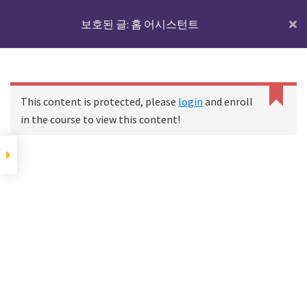
Skip
Skip
Skip
IoTmaker
보호된 글: 홈 어시스턴트
Menu
ZHA 해제하기
to
to
to
사
main
primary
footer
Zigbee2MQTT 애드온 설
물
content
sidebar
치하고 구성하기
지그비 코디네이터 설
인
치하고 디바이스 연결
디바이스를 설치하는 상
홈
코스
보호된 글: 홈 어시스턴트
터
This content is protected, please
login
and enroll
하기
세한 방법 (전원 플러그)
넷
in the course to view this content!
에
추가 항목 보기
대
한
Footer
YAML에 대하여
모
든
것
YAML에 대하여
여
기
자동화, 장면, 스크립
서